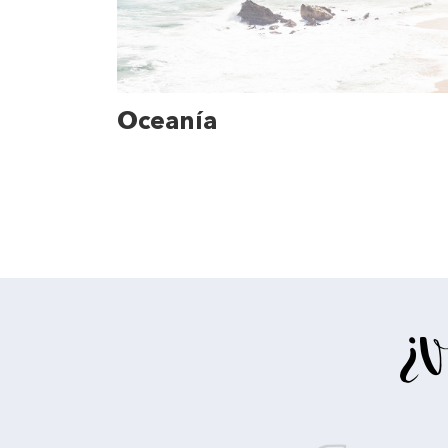
Oceanía
¿V